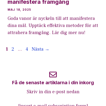
manifestera framgång
MAJ 18, 2025
Goda vanor är nyckeln till att manifestera
dina mål. Upptäck effektiva metoder för att
attrahera framgång. Lär dig mer nu!
Sida
Sida
Sida
1
2
…
4
Nästa
→
Få de senaste artiklarna i din inkorg
Skriv in din e-post nedan
[insert e-mail subscription form]